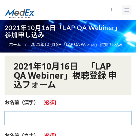
メ
イ
ン
コ
2021年10月16日「LAP QA Webiner」
ン
参加申し込み
テ
ホーム
/
2021年10月16日「LAP QA Webiner」参加申し込み
ン
ツ
に
2021年10月16日 「LAP
移
QA Webiner」視聴登録 申
動
込フォーム
お名前（漢字）
お名前（カナ）