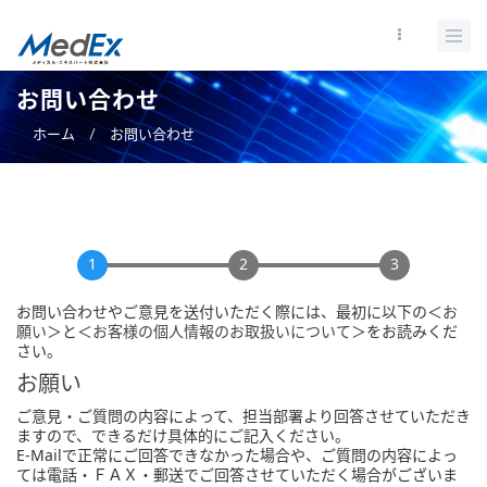
メ
イ
ン
コ
お問い合わせ
ン
ホーム
/
お問い合わせ
テ
ン
ツ
に
移
1
2
3
動
お問い合わせやご意見を送付いただく際には、最初に以下の＜
お
願い
＞と＜
お客様の個人情報のお取扱いについて
＞をお読みくだ
さい。
お願い
ご意見・ご質問の内容によって、担当部署より回答させていただき
ますので、できるだけ具体的にご記入ください。
E-Mailで正常にご回答できなかった場合や、ご質問の内容によっ
ては電話・ＦＡＸ・郵送でご回答させていただく場合がございま