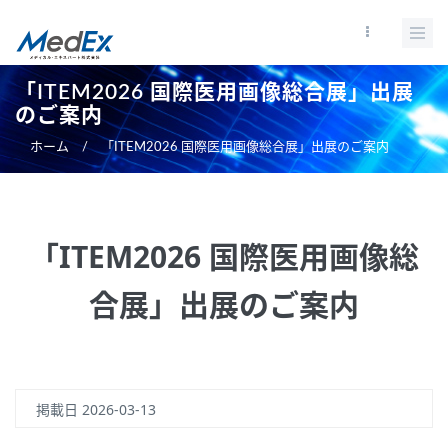
メ
イ
ン
コ
「ITEM2026 国際医用画像総合展」出展
ン
のご案内
テ
ホーム
/
「ITEM2026 国際医用画像総合展」出展のご案内
ン
ツ
に
移
「ITEM2026 国際医用画像総
動
合展」出展のご案内
掲載日
2026-03-13