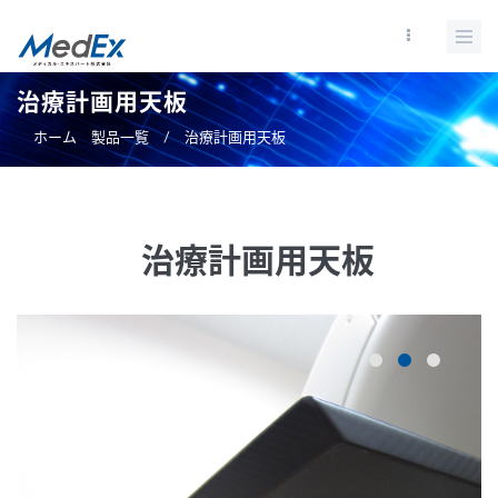
メ
イ
ン
コ
治療計画用天板
ン
ホーム
製品一覧
/
治療計画用天板
テ
ン
ツ
に
治療計画用天板
移
動