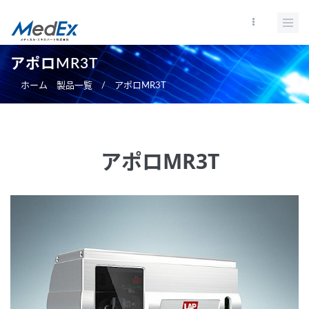
メ
イ
ン
コ
アポロMR3T
ン
ホーム
製品一覧
/
アポロMR3T
テ
ン
ツ
に
アポロMR3T
移
動