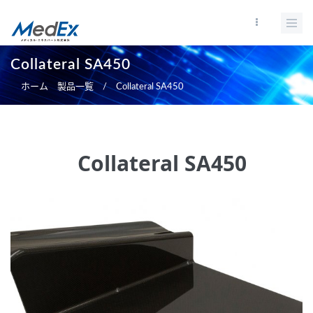
メ
イ
ン
コ
Collateral SA450
ン
ホーム
製品一覧
/
Collateral SA450
テ
ン
ツ
に
Collateral SA450
移
動