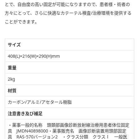
とで、自由度の高い固定が可能になりますので、患者様・術者の
方々にとって、さらに快適なカテーテル検査/治療環境を提供する
ことができます。
サイズ
408(L)×216(W)×290(H)mm
重量
2kg
材質
カーボン/アルミ/アセタール樹脂
注意書き及び補足
・薬事一般的名称 頭頚部画像診断放射線治療用患者体位固定
具 JMDN40898000・薬事販売名 画像診断装置用頭部固定
具 RAS-570バージョン2 ・クラス分類 クラスⅠ 一般医